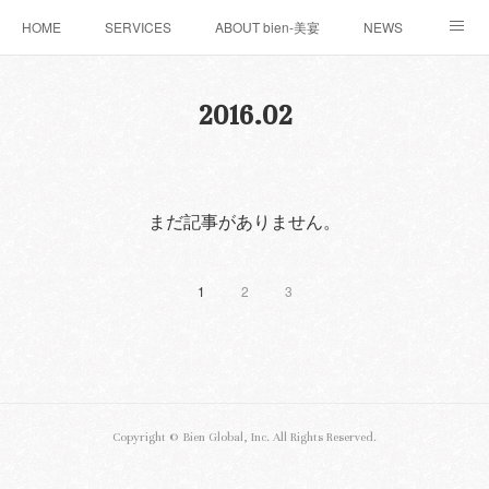
HOME
SERVICES
ABOUT bien-美宴
NEWS
お問い合わせ
WORKS
BLOG
2016
.
02
まだ記事がありません。
1
2
3
Copyright ©︎ Bien Global, Inc. All Rights Reserved.