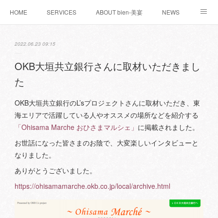
HOME
SERVICES
ABOUT bien-美宴
NEWS
お問い合わせ
WORKS
BLOG
2022.06.23 09:15
OKB大垣共立銀行さんに取材いただきまし
た
OKB大垣共立銀行のL’sプロジェクトさんに取材いただき、東
海エリアで活躍している人やオススメの場所などを紹介する
「Ohisama Marche おひさまマルシェ」
に掲載されました。
お世話になった皆さまのお陰で、大変楽しいインタビューと
なりました。
ありがとうございました。
https://ohisamamarche.okb.co.jp/local/archive.html