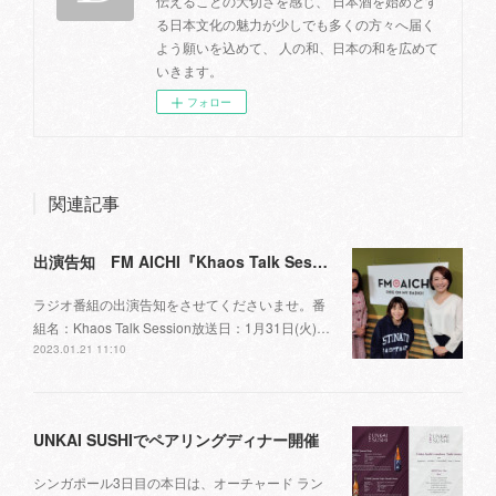
伝えることの大切さを感じ、 日本酒を始めとす
る日本文化の魅力が少しでも多くの方々へ届く
よう願いを込めて、 人の和、日本の和を広めて
いきます。
フォロー
関連記事
出演告知 FM AICHI『Khaos Talk Session』
ラジオ番組の出演告知をさせてくださいませ。番
組名：Khaos Talk Session放送日：1月31日(火)…
2023.01.21 11:10
UNKAI SUSHIでペアリングディナー開催
シンガポール3日目の本日は、オーチャード ラン