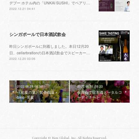
デブー ホテル内の「UNKAI SUSHI」でペアリ…
2022.12.21 04:41
シンガポールで日本酒試飲会
昨日シンガポールに到着しました。本日12月20
日、cellarbrationの日本酒試飲会でスピーカー…
2022.12.20 03:06
2022.06.28 08:00
2022.05.01 05:25
《初夏の宴》賛否両論 ×
祝賀会で日本酒トータルコ
bien- 美宴
ーディネート
Copyright ©︎ Bien Global, Inc. All Rights Reserved.