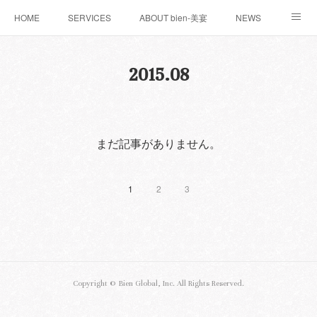
HOME
SERVICES
ABOUT bien-美宴
NEWS
お問い合わせ
WORKS
BLOG
2015
.
08
まだ記事がありません。
1
2
3
Copyright ©︎ Bien Global, Inc. All Rights Reserved.