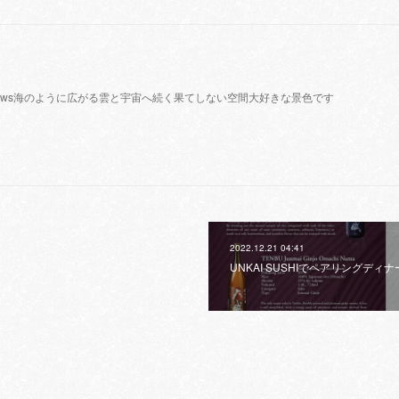
glish follows海のように広がる雲と宇宙へ続く果てしない空間大好きな景色です
2022.12.21 04:41
UNKAI SUSHIでペアリングディ