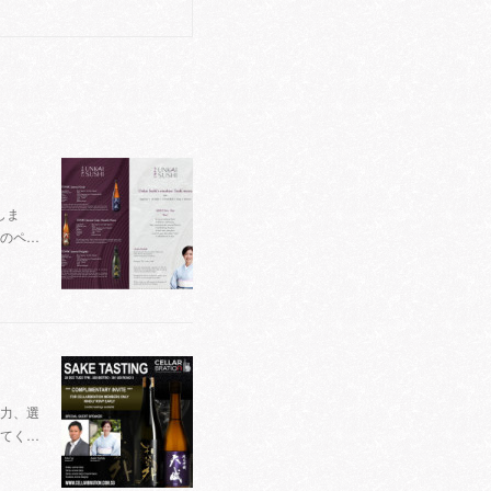
しま
のペ…
魅力、選
てく…