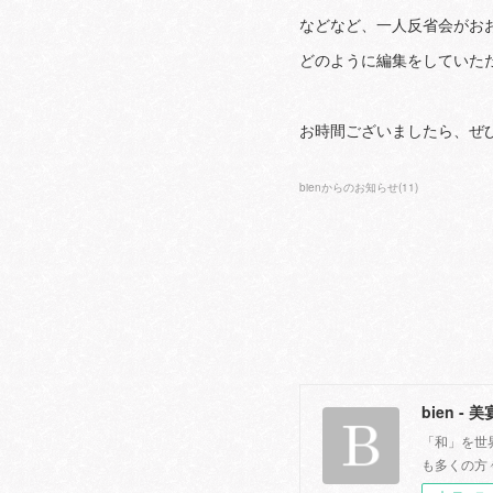
などなど、一人反省会がお
どのように編集をしていた
お時間ございましたら、ぜ
bienからのお知らせ
(
11
)
bien - 美
「和」を世
も多くの方