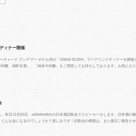
ー
ングディナー開催
チャード ランデブー ホテル内の「UNKAI SUSHI」でペアリングディナーを開催
米吟醸 雄町生酒」、「純米大吟醸」をご用意してお待ちしております。お気に入り
会
日12月20日、cellarbrationの日本酒試飲会でスピーカーをします。日本酒の
。どんな会になるのでしょうか？楽しみです！試飲会の模様は、また後日ご報告させ