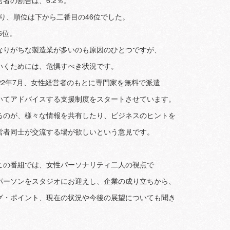
者の割合は、6.2％。
回り、順位は下から二番目の46位でした。
6位。
なりがちな製造業が多いのも原因のひとつですが、
いくためには、危惧すべき状況です。
22年7月、女性経営者のもとに専門家を無料で派遣
いてアドバイスする支援制度をスタートさせています。
るのが、様々な情報を共有したり、ビジネスのヒントを
営者同士が交流する場が欲しいという意見です。
この番組では、女性パーソナリティ二人の視点で
パーソンをスタジオにお迎えし、企業の成り立ちから、
グ・ポイント、現在の状況や今後の展望についても聞き