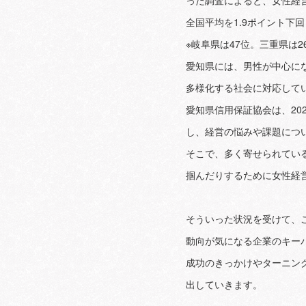
った調査によると、女性経営
全国平均を1.9ポイント下
※岐阜県は47位。三重県は2
愛知県には、男性が中心に
多様化する社会に対応して
愛知県信用保証協会は、20
し、経営の悩みや課題につ
そこで、多く寄せられてい
掴んだりするために女性経
そういった状況を受けて、
動向が気になる企業のキー
成功のきっかけやターニン
出していきます。