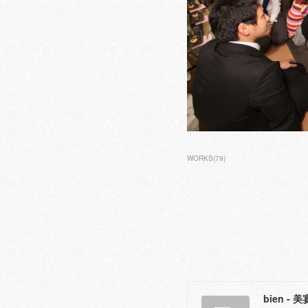
WORKS
(
79
)
bien - 美