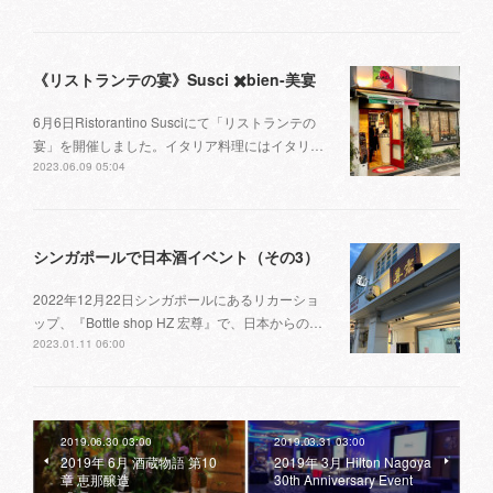
《リストランテの宴》Susci ✖️bien-美宴
6月6日Ristorantino Susciにて「リストランテの
宴」を開催しました。イタリア料理にはイタリ…
2023.06.09 05:04
シンガポールで日本酒イベント（その3）
2022年12月22日シンガポールにあるリカーショ
ップ、『Bottle shop HZ 宏尊』で、日本からの…
2023.01.11 06:00
2019.06.30 03:00
2019.03.31 03:00
2019年 6月 酒蔵物語 第10
2019年 3月 Hilton Nagoya
章 恵那醸造
30th Anniversary Event