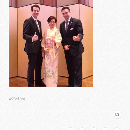
WORKS
(
79
)