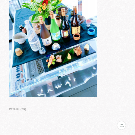
WORKS
(
79
)