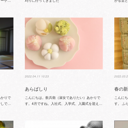
マーケ…
刈りに行ってきました
がる雲
2022.04.11 10:23
2022.03.2
あらばしり
春の
あかりで
こんにちは。飲兵衛（淑女でありたい）あかりで
こんに
ごしで…
す。4月ですね。入社式、入学式、入園式を迎え…
す。 ふ