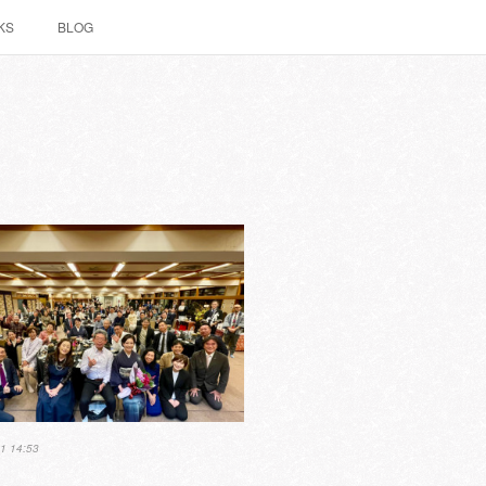
KS
BLOG
1 14:53