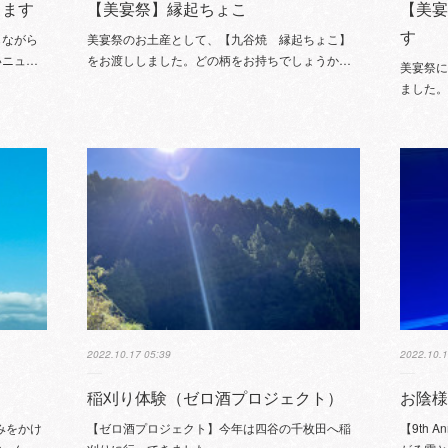
します
【美宴祭】縁起ちょこ
【美
す
らながら
美宴祭のお土産として、【九谷焼 縁起ちょこ】
いニュ…
をお渡ししました。どの柄をお持ちでしょうか…
美宴祭
ました
2022.10.17 05:39
2022.10.1
稲刈り体験（ゼロ酒プロジェクト）
お陰様
みをかけ
【ゼロ酒プロジェクト】今年は四谷の千枚田へ稲
【9th A