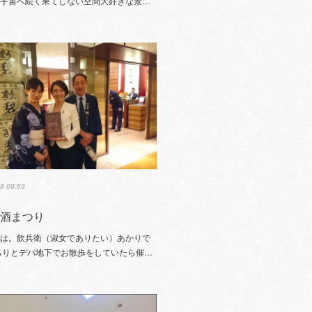
と宇宙へ続く果てしない空間大好きな景…
9 09:53
新酒まつり
ちは。飲兵衛（淑女でありたい）あかりで
らりとデパ地下でお散歩をしていたら催…