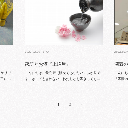
2022.02.05 13:13
2022.02.0
落語とお酒『上燗屋』
酒豪
あかりで
こんにちは。飲兵衛（淑女でありたい）あかりで
こんに
7日に…
す。きってもきれない、わたしとお酒きっても…
「酒豪
1
2