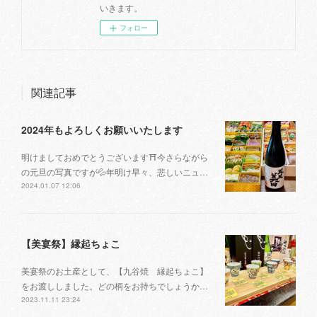
いきます。
フォロー
関連記事
2024年もよろしくお願いいたします
明けましておめでとうございます⛩今さらながら
の元旦の写真ですが💦年明け早々、悲しいニュ…
2024.01.07 12:06
【美宴祭】縁起ちょこ
美宴祭のお土産として、【九谷焼 縁起ちょこ】
をお渡ししました。どの柄をお持ちでしょうか…
2023.11.11 23:24