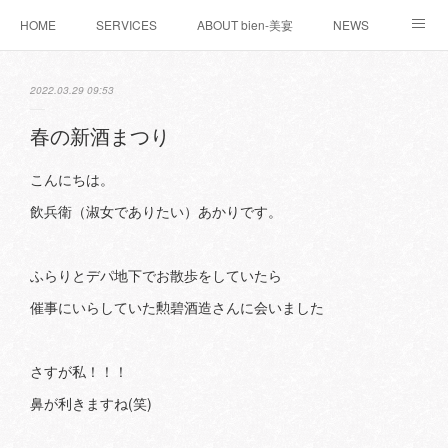
HOME
SERVICES
ABOUT bien-美宴
NEWS
お問い合わせ
WORKS
BLOG
2022.03.29 09:53
春の新酒まつり
こんにちは。
飲兵衛（淑女でありたい）あかりです。
ふらりとデパ地下でお散歩をしていたら
催事にいらしていた勲碧酒造さんに会いました
さすが私！！！
鼻が利きますね(笑)