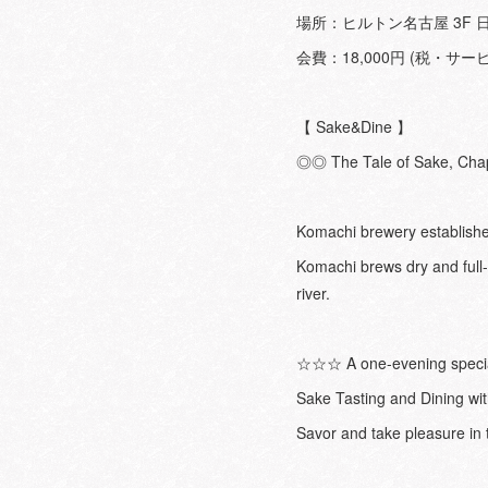
場所：ヒルトン名古屋 3F
会費：18,000円 (税・サ
【 Sake&Dine 】
◎◎ The Tale of Sake, Cha
Komachi brewery establishe
Komachi brews dry and full-
river.
☆☆☆ A one-evening spec
Sake Tasting and Dining wit
Savor and take pleasure in t