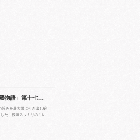
日本料理「源氏」国際唎酒師が選ぶ、特選地酒「酒蔵物語」第十七章「小町酒造」 | 名古屋のホテルなら【ヒルトン名古屋】
の旨みを最大限に引き出し醸
用した、後味スッキリのキレ