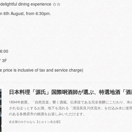
delightful dining experience ☆☆
on 6th August, from 6:30pm.
 6:00
" 3F
 price is inclusive of tax and service charge)
1894年創業。「自然音楽」響く酒蔵。伝承技である完全発酵にこだわり、米
されるほっとするお酒。地下を流れる「清流長良川伏流水」を仕込み水に使
のある各務原市の銘酒をお楽しみいただけます。
名古屋のホテルなら【ヒルトン名古屋】