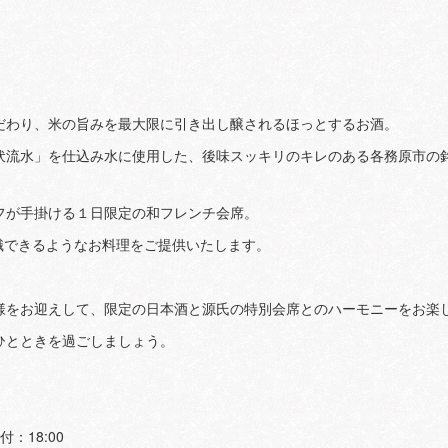
だわり、米の旨みを最大限に引き出し醸されるほっとするお酒。
伏流水」を仕込み水に使用した、後味スッキリのキレのある各務原市の
フが手掛ける１日限定の和フレンチ会席。
識できるようなお料理をご提供いたします。
様をお迎えして、限定の日本酒と源氏の特別会席とのハーモニーをお楽し
ひとときを過ごしましょう。
付：18:00