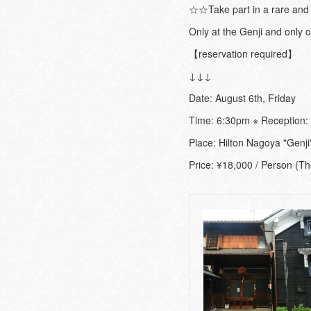
☆☆Take part in a rare and 
Only at the Genji and only 
【reservation required】
↓↓↓
Date: August 6th, Friday
Time: 6:30pm ※ Reception:
Place: Hilton Nagoya "Genji
Price: ¥18,000 / Person (The