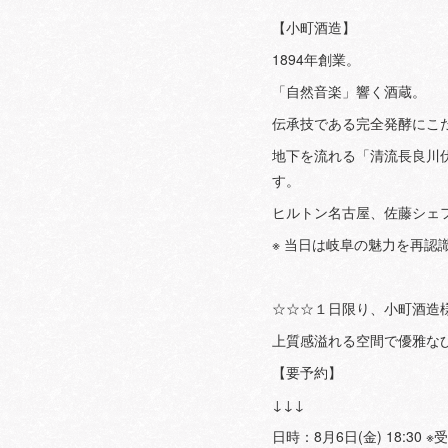
【小町酒造】
1894年創業。
「自然音楽」響く酒蔵。
伝承技である完全発酵にこ
地下を流れる「清流長良川
す。
ヒルトン名古屋、佐藤シェ
※ 当日は岐阜の魅力を再認
☆☆☆１日限り、小町酒造
上質感溢れる空間で優雅な
【要予約】
↓↓↓
日時：8月6日(金) 18:30 ※受