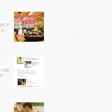
力を少しで
とえ…
ってお
す。…