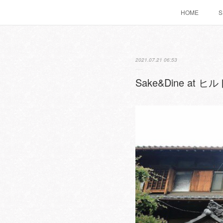
HOME
S
2021.07.21 06:53
Sake&Dine a