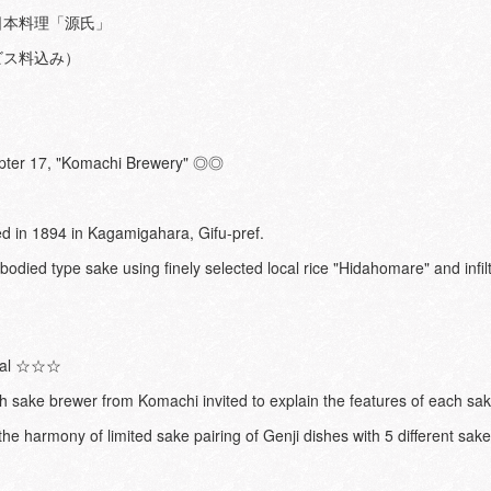
 日本料理「源氏」
ービス料込み）
pter 17, "Komachi Brewery" ◎◎
d in 1894 in Kagamigahara, Gifu-pref.
bodied type sake using finely selected local rice "Hidahomare" and infi
ial ☆☆☆
h sake brewer from Komachi invited to explain the features of each sa
he harmony of limited sake pairing of Genji dishes with 5 different sak