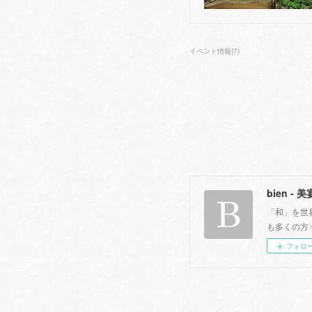
イベント情報
(
7
)
bien - 美
「和」を世
も多くの方
フォロ