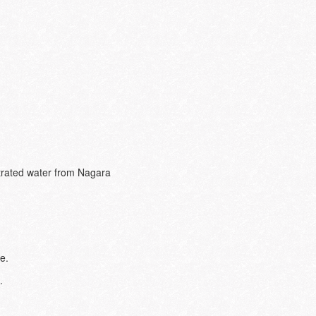
ltrated water from Nagara
ke.
e.