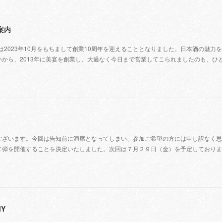
ご案内
&gt;bien-美宴は2023年10月をもちまして創業10周年を迎えることとなりました。日本酒の魅
から、2013年に美宴を創業し、大過なく今日まで営業してこられましたのも、ひ
ございます。今回は告知前に満席となってしまい、参加ご希望の方には申し訳なく思
二弾を開催することを決定いたしました。次回は７月２９日（金）を予定しておりま
MY