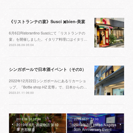
《リストランテの宴》Susci ✖️bien-美宴
6月6日Ristorantino Susciにて「リストランテの
宴」を開催しました。イタリア料理にはイタリ…
2023.06.09 05:04
シンガポールで日本酒イベント（その3）
2022年12月22日シンガポールにあるリカーショ
ップ、『Bottle shop HZ 宏尊』で、日本からの…
2023.01.11 06:00
2019.06.30 03:00
2019.03.31 03:00
2019年 6月 酒蔵物語 第10
2019年 3月 Hilton Nagoya
章 恵那醸造
30th Anniversary Event