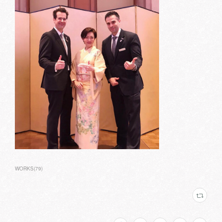
WORKS
(
79
)