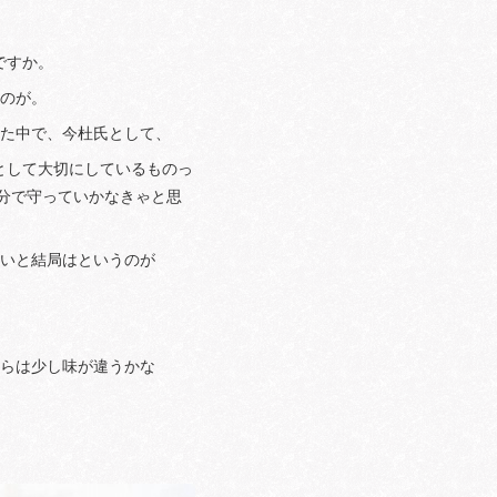
ですか。
るのが。
きた中で、今杜氏として、
として大切にしているものっ
分で守っていかなきゃと思
ないと結局はというのが
。
からは少し味が違うかな