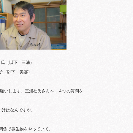
浦 努 氏（以下 三浦）
田 綾子（以下 美宴）
お願いします。三浦杜氏さんへ、４つの質問を
かけはなんですか。
IO関係で微生物をやっていて、