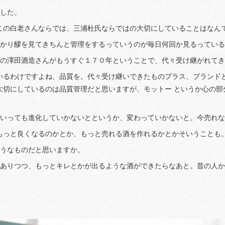
ました。
この白老さんならでは、三浦杜氏ならではの大切にしていることはなん
しっかり醪を見てきちんと管理をするっていうのが毎日何回か見るってい
。この澤田酒造さんがもうすぐ１７０年ということで、代々受け継がれて
いるわけですよね、品質を。代々受け継いできたものプラス、ブランド
大切にしているのは品質管理だと思いますが、モットー というか心の部
っていっても進化していかないとというか、変わっていかないと。今売れ
もっと良くなるのかとか、もっと売れる酒を作れるかとかそいうことも
ようなものだと思いますか。
味もありつつ、もっとキレとかが出るような酒ができたらなあと。昔の人