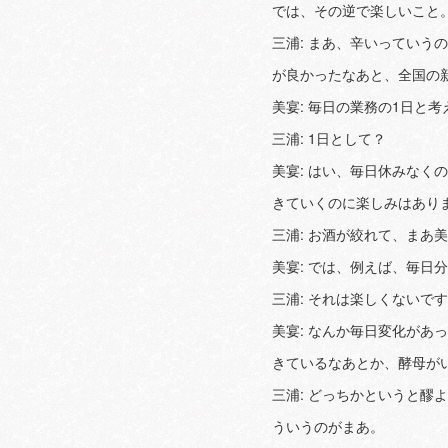
では、その逆で楽しいこと
三浦: まあ、辛いってい
が良かったなあと、全国の
美宴: 毎日の業務の1日と
三浦: 1日として？
美宴: はい、毎日休みな
きていくのに楽しみはあり
三浦: お酒が絞れて、まあ
美宴: では、例えば、毎
三浦: それは楽しくないで
美宴: なんか毎日変化が
きているなあとか、酵母が
三浦: どっちかというと
ういうのがまあ。