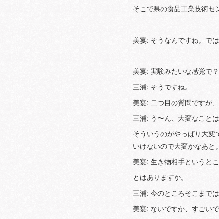
そこで県の食品工業技術セ
美宴: そうなんですね。
美宴: 実験みたいな感覚で？
三浦: そうですね。
美宴: 二つ目の質問ですが
三浦: う〜ん、大変なこと
そういうのがやっぱり大変
いけないので大変かなあと
美宴: 生き物相手という
とはありますか。
三浦: 今のところそこまで
美宴: ないですか、すごい